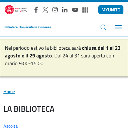
Salta al contenuto principale
MYUNITO
Facebook
X
Instagram
LinkedIn
YouTube
Altri social
Biblioteca Universitaria Cuneese
Nel periodo estivo la biblioteca sarà
chiusa dal 1 al 23
agosto e il 29 agosto
. Dal 24 al 31 sarà aperta con
orario 9:00-15:00
Home
LA BIBLIOTECA
Ascolta