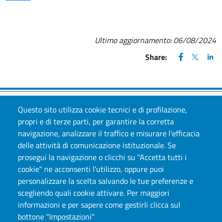
Ultimo aggiornamento:
06/08/2024
FACEBOOK
(apre una nu
X
(apre un
LIN
(ap
Share:
Questo sito utilizza cookie tecnici e di profilazione,
propri e di terze parti, per garantire la corretta
CONTATTI
navigazione, analizzare il traffico e misurare l'efficacia
Email:
biblioteca.cuneo@unito.it
delle attività di comunicazione istituzionale. Se
prosegui la navigazione o clicchi su "Accetta tutti i
Telefono:
0116708332
cookie" ne acconsenti l'utilizzo, oppure puoi
personalizzare la scelta salvando le tue preferenze e
scegliendo quali cookie attivare. Per maggiori
informazioni e per sapere come gestirli clicca sul
bottone "Impostazioni"