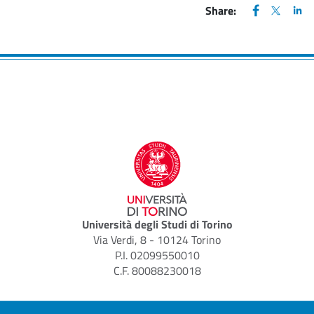
FACEBOOK
(apre una nu
X
(apre un
LIN
(ap
Share:
Università degli Studi di Torino
Via Verdi, 8 - 10124 Torino
P.I. 02099550010
C.F. 80088230018