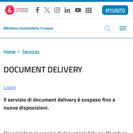
Skip to main content
MYUNITO
Facebook
X
Instagram
LinkedIn
YouTube
Altri social
Biblioteca Universitaria Cuneese
Home
Services
DOCUMENT DELIVERY
Listen
Il servizio di document delivery è sospeso fino a
nuove disposizioni.